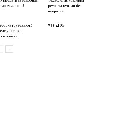
к продать автомобиль
Технология удаления
з документов?
ремонта вмятин без
покраски
зборка грузовиков:
vaz 2106
еимущества и
обенности