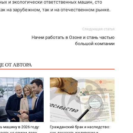
ных и экологически ответственных машин, сто
ак на зарубежном, так и на отечественном рынке.
Следующая статья
Начни работать в Озоне и стань частью
большой компании
Е ОТ АВТОРА
ь машину в 2026 году:
Гражданский брак и наследство:
треть на самом деле
как доказать иждивение и