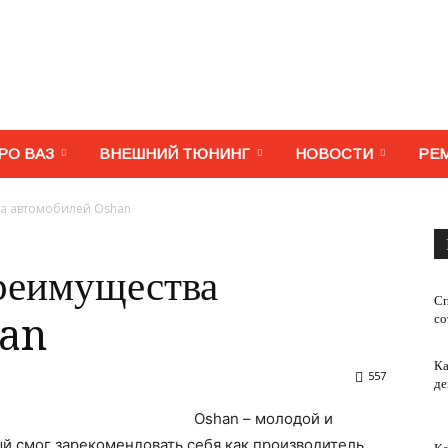
МегаВАЗ.
РО ВАЗ
ВНЕШНИЙ ТЮНИНГ
НОВОСТИ
РЕ
а автомобилей Oshan
Тюнинг,
реимущества
Сп
со
han
Ка
557
де
ремонт,
Oshan – молодой и
й смог зарекомендовать себя как производитель