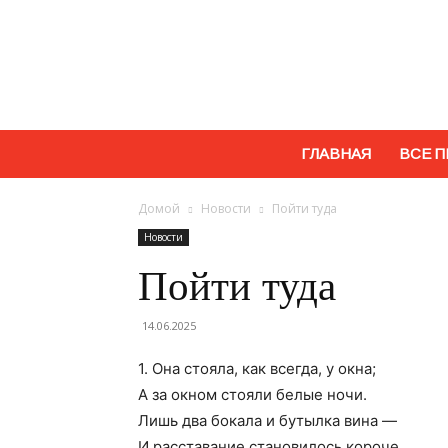
ГЛАВНАЯ
ВСЕ П
Домой
Новости
Пойти туда
Новости
Пойти туда
14.06.2025
1. Она стояла, как всегда, у окна;
А за окном стояли белые ночи.
Лишь два бокала и бутылка вина —
И расставание становилось короче.