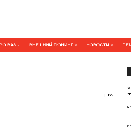
МегаВАЗ.
РО ВАЗ
ВНЕШНИЙ ТЮНИНГ
НОВОСТИ
РЕ
Тюнинг,
За
пр
125
Кл
ремонт,
Иг