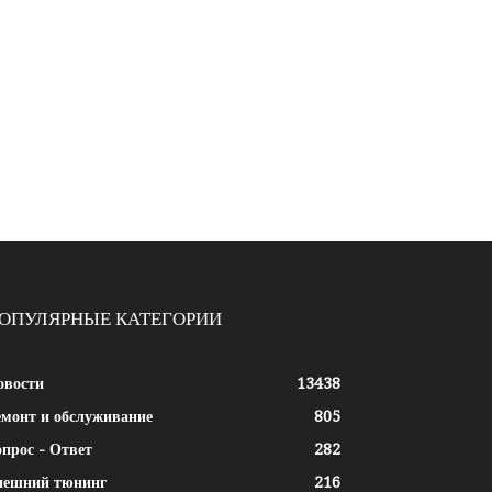
ОПУЛЯРНЫЕ КАТЕГОРИИ
овости
13438
емонт и обслуживание
805
прос - Ответ
282
нешний тюнинг
216