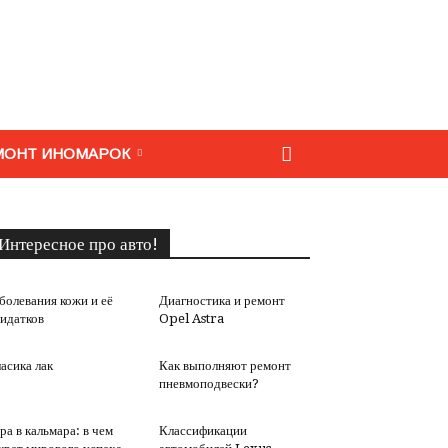
МОНТ ИНОМАРОК
Интересное про авто!
болевания кожи и её
Диагностика и ремонт
идатков
Opel Astra
асика лак
Как выполняют ремонт
пневмоподвески?
ра в кальмара: в чем
Классификации