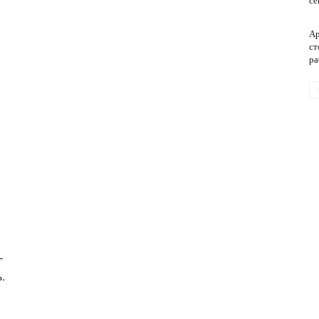
се
Ар
ст
обслуживание
ра
—
.