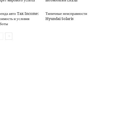
крет мирового успеха
автомобилей Lexus
енда авто Tax Income:
Типичные неисправности
оимость и условия
Hyundai Solaris
боты