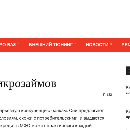
МегаВАЗ.
РО ВАЗ
ВНЕШНИЙ ТЮНИНГ
НОВОСТИ
РЕ
Тюнинг,
икрозаймов
Ка
ав
662
серьезную конкуренцию банкам. Они предлагают
Ка
ремонт,
пр
словиям, схожи с потребительскими, и выдаются
ь кредит в МФО может практически каждый