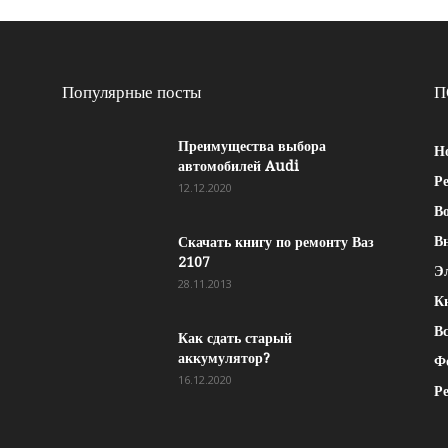
Популярные посты
П
Преимущества выбора
Н
автомобилей Audi
Р
12.12.2020
Во
В
Скачать книгу по ремонту Ваз
2107
Э
28.11.2013
К
Вс
Как сдать старый
аккумулятор?
Ф
16.12.2020
Р