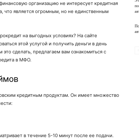
Эт
офинансовую организацию не интересует кредитная
по
, что является огромным, но не единственным
ав
обслуживание
По
ав
крокредит на выгодных условиях? На сайте
ваться этой услугой и получить деньги в день
 это сделать, предлагаем вам ознакомиться с
редита в МФО.
ймов
ковским кредитным продуктам. Он имеет множество
ести:
матривает в течение 5-10 минут после ее подачи.