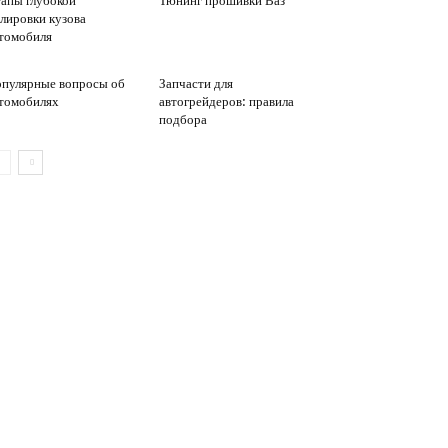
апы глубокой
Тюнинг прошивки Ваз
лировки кузова
томобиля
пулярные вопросы об
Запчасти для
томобилях
автогрейдеров: правила
подбора