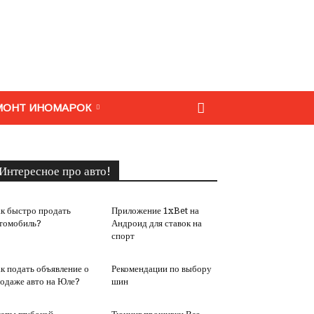
МОНТ ИНОМАРОК
Интересное про авто!
к быстро продать
Приложение 1xBet на
томобиль?
Андроид для ставок на
спорт
к подать объявление о
Рекомендации по выбору
одаже авто на Юле?
шин