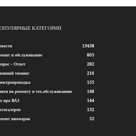
ОПУЛЯРНЫЕ КАТЕГОРИИ
овости
13438
емонт и обслуживание
805
прос - Ответ
282
нешний тюнинг
216
лектропроводка
155
ниги по ремонту и тех.обслуживанию
148
е про ВАЗ
144
отогалерея
132
емонт иномарок
52