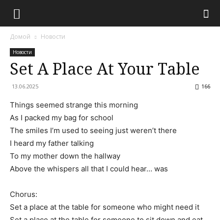
Домой
Новости
Новости
Set A Place At Your Table
13.06.2025
166
Things seemed strange this morning
As I packed my bag for school
The smiles I’m used to seeing just weren’t there
I heard my father talking
To my mother down the hallway
Above the whispers all that I could hear… was
Chorus:
Set a place at the table for someone who might need it
Set a place at the table for someone to sit down and eat