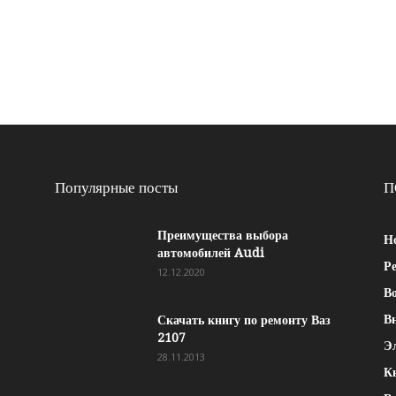
Популярные посты
П
Преимущества выбора
Н
автомобилей Audi
Р
12.12.2020
Во
В
Скачать книгу по ремонту Ваз
2107
Э
28.11.2013
К