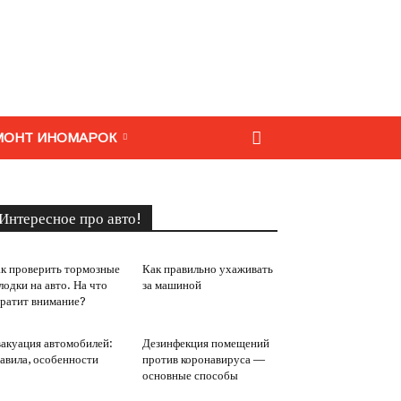
МОНТ ИНОМАРОК
Интересное про авто!
к проверить тормозные
Как правильно ухаживать
лодки на авто. На что
за машиной
ратит внимание?
акуация автомобилей:
Дезинфекция помещений
авила, особенности
против коронавируса —
основные способы