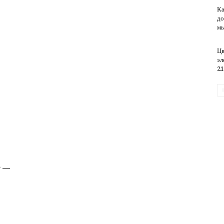
Ка
до
м
обслуживание
Цв
эл
21
у —