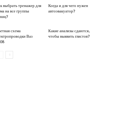
к выбрать тренажер для
Когда и для чего нужен
ма на все группы
автоэвакуатор?
ышц?
етная схема
Какие анализы сдаются,
ектропроводки Ваз
чтобы выявить глистов?
08