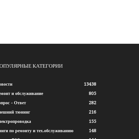
ОПУЛЯРНЫЕ КАТЕГОРИИ
овости
13438
емонт и обслуживание
805
прос - Ответ
282
нешний тюнинг
216
лектропроводка
155
ниги по ремонту и тех.обслуживанию
148