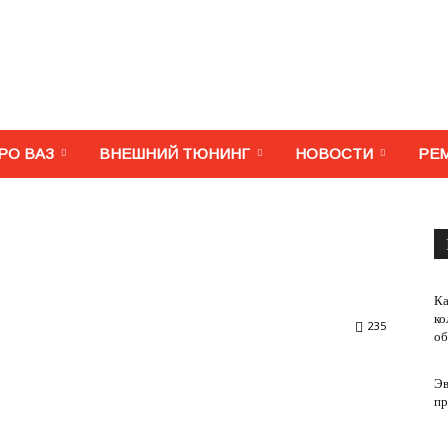
МегаВАЗ.
РО ВАЗ
ВНЕШНИЙ ТЮНИНГ
НОВОСТИ
РЕ
Тюнинг,
Ка
ко
235
об
Эв
ремонт,
пр