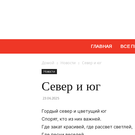
ГЛАВНАЯ
ВСЕ П
Домой
Новости
Север и юг
Новости
Север и юг
23.06.2025
Гордый север и цветущий юг
Спорят, кто из них важней.
Где закат красивей, где рассвет светлей,
Где песни веселей.