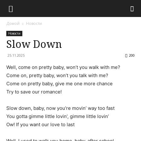
Домой
Новости
Новости
Slow Down
25.11.2025
200
Well, come on pretty baby, won’t you walk with me?
Come on, pretty baby, won’t you talk with me?
Come on pretty baby, give me one more chance
Try to save our romance!
Slow down, baby, now you’re movin’ way too fast
You gotta gimme little lovin’, gimme little lovin’
Ow! If you want our love to last
Well, I used to walk you home, baby, after school