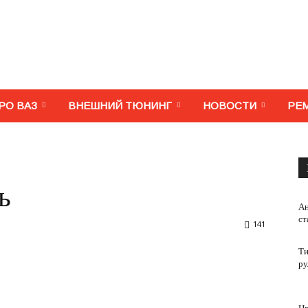
МегаВАЗ.
РО ВАЗ
ВНЕШНИЙ ТЮНИНГ
НОВОСТИ
РЕ
Тюнинг,
ь
Ан
ст
141
Ти
ру
ремонт,