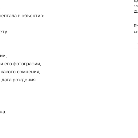
Цв
эл
.
21
шептала в объектив:
обслуживание
Пр
ету
ав
ии,
и его фотографии,
икакого сомнения,
 дата рождения.
на.