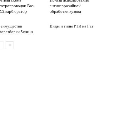
етная схема
Польза использования
ектропроводки Ваз
антикоррозийной
12 карбюратор
обработки кузова
еимущества
Виды и типы РТИ на Газ
торазборки Scania