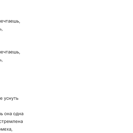
мечтаешь,
ь,
мечтаешь,
ь,
не уснуть
шь она одна
устремлена
омеха,