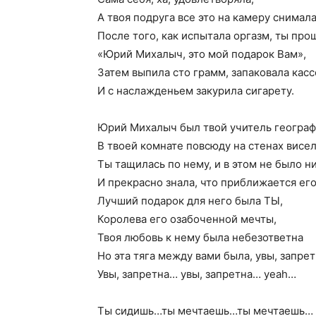
А твоя подруга все это на камеру снимала
После того, как испытала оргазм, ты про
«Юрий Михалыч, это мой подарок Вам»,
Затем выпила сто грамм, запаковала касс
И с наслажденьем закурила сигарету.
Юрий Михалыч был твой учитель географ
В твоей комнате повсюду на стенах висел
Ты тащилась по нему, и в этом не было н
И прекрасно знала, что приближается его
Лучший подарок для него была ТЫ,
Королева его озабоченной мечты,
Твоя любовь к нему была небезответна
Но эта тяга между вами была, увы, запрет
Увы, запретна… увы, запретна… yeah…
Ты сидишь…ты мечтаешь…ты мечтаешь…