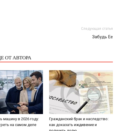
Следующая статья
Забудь Ее
Е ОТ АВТОРА
ь машину в 2026 году:
Гражданский брак и наследство:
треть на самом деле
как доказать иждивение и
получить долю