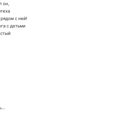
 он,
отеха
 рядом с ней!
уга с детьми
лстый
шь…