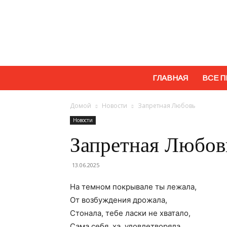
ГЛАВНАЯ
ВСЕ П
Домой
Новости
Запретная Любовь
Новости
Запретная Любов
13.06.2025
На темном покрывале ты лежала,
От возбуждения дрожала,
Стонала, тебе ласки не хватало,
Сама себя, ха, удовлетворяла,