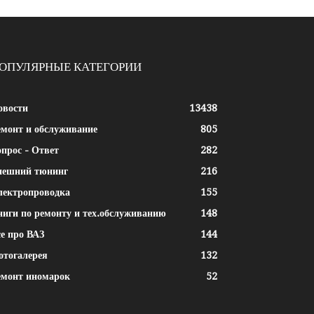
ОПУЛЯРНЫЕ КАТЕГОРИИ
овости
13438
емонт и обслуживание
805
прос - Ответ
282
нешний тюнинг
216
лектропроводка
155
ниги по ремонту и тех.обслуживанию
148
е про ВАЗ
144
отогалерея
132
емонт иномарок
52