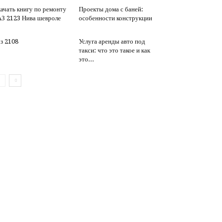
ачать книгу по ремонту
Проекты дома с баней:
З 2123 Нива шевроле
особенности конструкции
з 2108
Услуга аренды авто под
такси: что это такое и как
это...