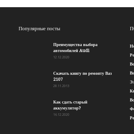
Популярные посты
П
Преимущества выбора
Н
автомобилей Audi
Р
12.12.2020
Во
В
Скачать книгу по ремонту Ваз
2107
Э
28.11.2013
К
Вс
Как сдать старый
аккумулятор?
Ф
16.12.2020
Р