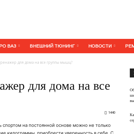
МегаВАЗ.
РО ВАЗ
ВНЕШНИЙ ТЮНИНГ
НОВОСТИ
РЕ
тренажер для дома на все группы мышц?
Тюнинг,
ажер для дома на все
Об
ши
вы
1440
Ка
ремонт,
се
 спортом на постоянной основе можно не только
ние килограммы, приобрести уверенность в себе. С