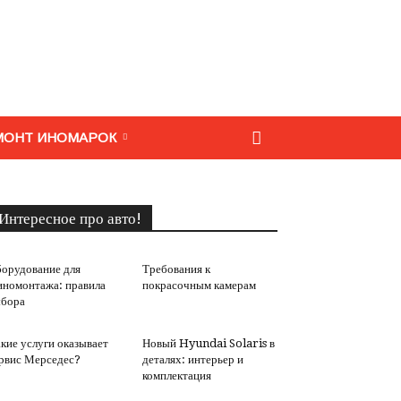
МОНТ ИНОМАРОК
Интересное про авто!
орудование для
Требования к
номонтажа: правила
покрасочным камерам
бора
кие услуги оказывает
Новый Hyundai Solaris в
рвис Мерседес?
деталях: интерьер и
комплектация