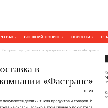
МегаВАЗ.
РО ВАЗ
ВНЕШНИЙ ТЮНИНГ
НОВОСТИ
РЕ
Как происходит доставка в гипермаркеты от компании «Фастранс»
Тюнинг,
оставка в
Ча
A
 компании «Фастранс»
п
1265
Ки
ремонт,
ос
х покупаются десятки тысяч продуктов и товаров. И
груза на склады. Только в этом случае у покупателя