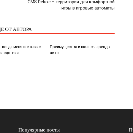
GMS Deluxe – территория для комфортной
игры в игровые автоматы
Е ОТ АВТОРА
: когда менять и какие
Преимущества и нюансы арендв
следствия
авто
Популярные посты
П