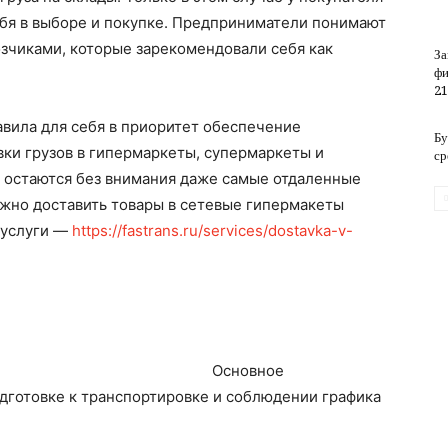
ебя в выборе и покупке. Предприниматели понимают
озчиками, которые зарекомендовали себя как
За
обслуживание
фи
21
вила для себя в приоритет обеспечение
Бу
ки грузов в гипермаркеты, супермаркеты и
ср
е остаются без внимания даже самые отдаленные
ожно доставить товары в сетевые гипермакеты
 услуги —
https://fastrans.ru/services/dostavka-v-
Основное
дготовке к транспортировке и соблюдении графика