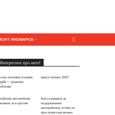
МОНТ ИНОМАРОК
Интересное про авто!
стые поломки техники
макси тюнинг 2107
pple — решение
роблемы
тайские автомобили:
Как ухаживать за
новные за и против
подержанным
автомобилем, чтобы он
прослужил как можно