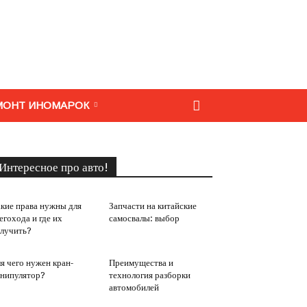
МОНТ ИНОМАРОК
Интересное про авто!
кие права нужны для
Запчасти на китайские
егохода и где их
самосвалы: выбор
лучить?
я чего нужен кран-
Преимущества и
нипулятор?
технология разборки
автомобилей