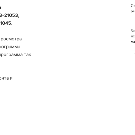
Ск
и
ре
З-21053,
обслуживание
1045.
За
ко
 просмотра
ма
рограмма
программа так
онта и