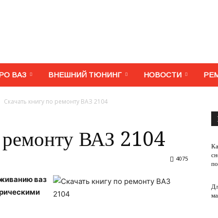
МегаВАЗ.
РО ВАЗ
ВНЕШНИЙ ТЮНИНГ
НОВОСТИ
РЕ
Скачать книгу по ремонту ВАЗ 2104
Тюнинг,
о ремонту ВАЗ 2104
Ка
сн
4075
по
уживанию ваз
Дл
ремонт,
трическими
ма