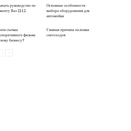
ачать руководство по
Основные особенности
монту Ваз 2112
выбора оборудования для
автомойки
чем съемка
Главная причина поломки
рпоративного фильма
снегоходов
лому бизнесу?