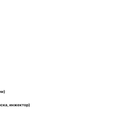
ом)
ка, инжектор)