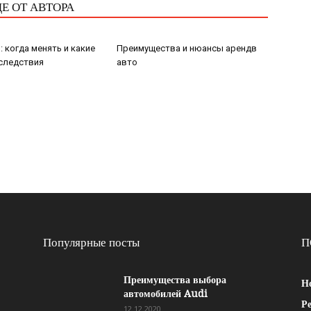
Е ОТ АВТОРА
: когда менять и какие
Преимущества и нюансы арендв
следствия
авто
Популярные посты
П
Преимущества выбора
Н
автомобилей Audi
Р
12.12.2020