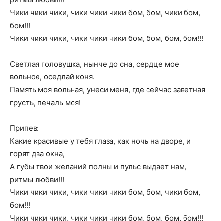
Чики чики чики, чики чики чики бом, бом, чики бом,
бом!!!
Чики чики чики, чики чики чики бом, бом, бом, бом!!!
Светлая головушка, нынче до сна, сердце мое
вольное, оседлай коня.
Память моя вольная, унеси меня, где сейчас заветная
грусть, печаль моя!
Припев:
Какие красивые у тебя глаза, как ночь на дворе, и
горят два окна,
А губы твои желаний полны и пульс выдает нам,
ритмы любви!!!
Чики чики чики, чики чики чики бом, бом, чики бом,
бом!!!
Чики чики чики, чики чики чики бом, бом, бом, бом!!!