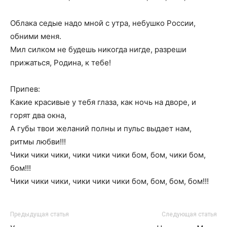
Облака седые надо мной с утра, небушко России,
обними меня.
Мил силком не будешь никогда нигде, разреши
прижаться, Родина, к тебе!
Припев:
Какие красивые у тебя глаза, как ночь на дворе, и
горят два окна,
А губы твои желаний полны и пульс выдает нам,
ритмы любви!!!
Чики чики чики, чики чики чики бом, бом, чики бом,
бом!!!
Чики чики чики, чики чики чики бом, бом, бом, бом!!!
Предыдущая статья
Следующая статья