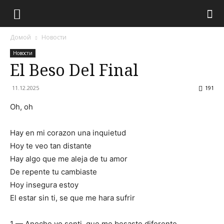
Домой
Новости
Новости
El Beso Del Final
11.12.2025
191
Oh, oh
Hay en mi corazon una inquietud
Hoy te veo tan distante
Hay algo que me aleja de tu amor
De repente tu cambiaste
Hoy insegura estoy
El estar sin ti, se que me hara sufrir
1 — Anoche yo senti, que me besaste diferente