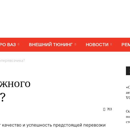
МегаВАЗ.
РО ВАЗ
ВНЕШНИЙ ТЮНИНГ
НОВОСТИ
РЕ
оперевозчика?
Тюнинг,
ежного
«
ав
а?
V
703
Ос
ремонт,
по
ст
т качество и успешность предстоящей перевозки