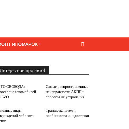
МОНТ ИНОМАРОК
Интересное про авто!
СТО СВОБОДА»:
Самые распространенные
тосервис автомобилей
неисправности АКПП и
OLVO
способы их устранения
новные виды
Траншеекопатели:
вреждений лобового
особенности и недостатки
екла