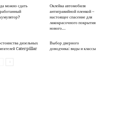
да можно сдать
Оклейка автомобиля
работанный
антигравийной пленкой –
кумулятор?
настоящее спасение для
лакокрасочного покрытия
нового...
стоинства дизельных
Выбор дверного
игателей Caterpillar
доводчика: виды и классы