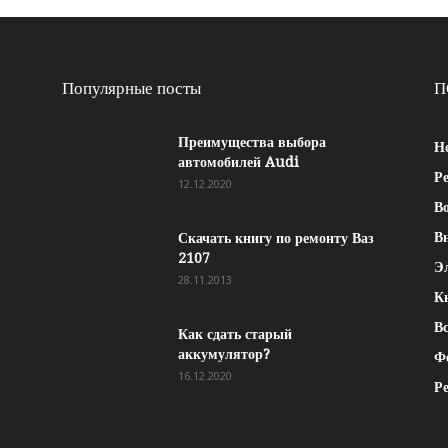
Популярные посты
П
Преимущества выбора
Н
автомобилей Audi
Р
12.12.2020
Во
В
Скачать книгу по ремонту Ваз
2107
Э
28.11.2013
К
Вс
Как сдать старый
аккумулятор?
Ф
16.12.2020
Р