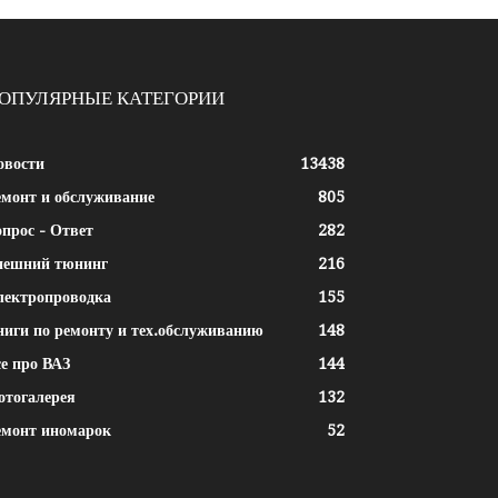
ОПУЛЯРНЫЕ КАТЕГОРИИ
овости
13438
емонт и обслуживание
805
прос - Ответ
282
нешний тюнинг
216
лектропроводка
155
ниги по ремонту и тех.обслуживанию
148
е про ВАЗ
144
отогалерея
132
емонт иномарок
52