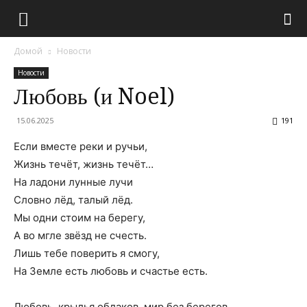
Домой
Новости
Новости
Любовь (и Noel)
15.06.2025
191
Если вместе реки и ручьи,
Жизнь течёт, жизнь течёт…
На ладони лунные лучи
Словно лёд, талый лёд.
Мы одни стоим на берегу,
А во мгле звёзд не счесть.
Лишь тебе поверить я смогу,
На Земле есть любовь и счастье есть.
Любовь, крылья облаков, мир без берегов