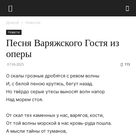
Домой
Новости
Новости
Песня Варяжского Гостя из
оперы
07.06.2025
113
О скалы грозные дробятся с ревом волны
И, с белой пеною крутясь, бегут назад.
Но твёрдо серые утесы выносят волн напор
Над морем стоя.
От скал тех каменных у нас, варягов, кости,
От той волны морской в нас кровь-руда пошла.
А мысли тайны от туманов,