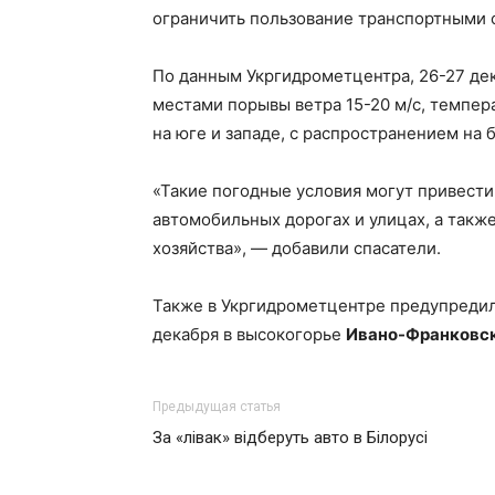
ограничить пользование транспортными 
По данным Укргидрометцентра, 26-27 дек
местами порывы ветра 15-20 м/с, температ
на юге и западе, с распространением на 
«Такие погодные условия могут привест
автомобильных дорогах и улицах, а такж
хозяйства», — добавили спасатели.
Также в Укргидрометцентре предупредил
декабря в высокогорье
Ивано-Франковск
Предыдущая статья
За «лівак» відберуть авто в Білорусі