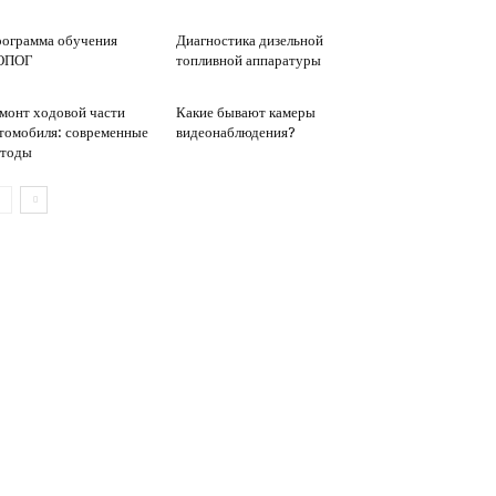
ограмма обучения
Диагностика дизельной
ОПОГ
топливной аппаратуры
монт ходовой части
Какие бывают камеры
томобиля: современные
видеонаблюдения?
етоды