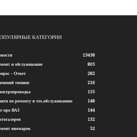
ОПУЛЯРНЫЕ КАТЕГОРИИ
овости
13438
емонт и обслуживание
805
прос - Ответ
282
нешний тюнинг
216
лектропроводка
155
ниги по ремонту и тех.обслуживанию
148
е про ВАЗ
144
отогалерея
132
емонт иномарок
52