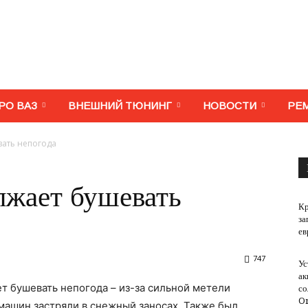
МегаВАЗ.
РО ВАЗ
ВНЕШНИЙ ТЮНИНГ
НОВОСТИ
РЕ
вать непогода
Тюнинг,
лжает бушевать
Кр
за
ев
747
Ус
ремонт,
ак
ет бушевать непогода – из-за сильной метели
со
O
машин застряли в снежный заносах. Также был