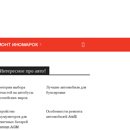
МОНТ ИНОМАРОК
Интересное про авто!
итерии выбора
Лучшие автомобили для
пчастей на автобусы
буксировки
ропейских марок
тройство
Особенности ремонта
кумуляторов для
автомобилей Audi
лнечных батарей
nesun AGM