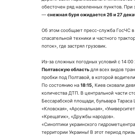
обесточен ряд населенных пунктов. При
—
снежная буря ожидается 26 и 27 дек
Об этом сообщает пресс-служба ГосЧС в
спасательной техники и частного тракто
поток», где застрял грузовик.
Из-за сложных погодных условий с 14:00
Полтавскую область
для всех видов тра
пробки под Полтавой, в которой водител
По состоянию на
18:15,
Киев сковали дев
количества ДТП. В центральной части с
Бессарабской площади, бульвара Тараса 
«Кловская», «Арсенальная», «Университет
«Крещатик», «Дружбы народов».
«Синоптики украинского гидрометцентр
территории Украины! В этот период при