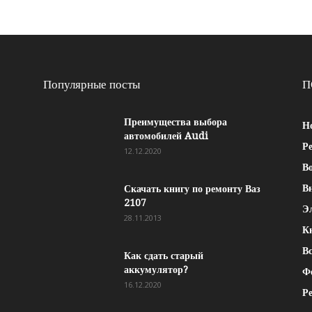
Популярные посты
П
Преимущества выбора
Н
автомобилей Audi
Р
12.12.2020
Во
В
Скачать книгу по ремонту Ваз
2107
Э
28.11.2013
К
Вс
Как сдать старый
аккумулятор?
Ф
16.12.2020
Р