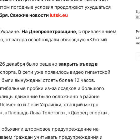
 этом погодные условия продолжают ухудшаться
Пр
абря. Свежие новости
lutsk.eu
Д
обслуживание
 Украине.
На Днепропетровщине,
с привлечением
Ре
ав
ра, от затора освобождали объездную «Южный
м
 26 декабря было решено
закрыть въезд в
нспорта. В сети уже появилось видео гигантской
и были вынуждены стоять более 12 часов.
ятибальные пробки из-за осадков и большого
толицы движение было осложнено в районе
Шевченко и Леси Украинки, станций метро
», «Площадь Льва Толстого», «Дворец спорта»,
а объявили штормовое предупреждение на
зываем граждан учитывать предупреждения и